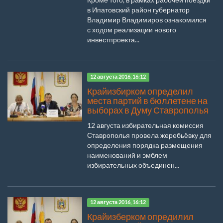
в Ипатовский район губернатор
Владимир Владимиров ознакомился
с ходом реализации нового
инвестпроекта...
12 августа 2016, 16:12
Крайизбирком определил
места партий в бюллетене на
выборах в Думу Ставрополья
12 августа избирательная комиссия
Ставрополья провела жеребьёвку для
определения порядка размещения
наименований и эмблем
избирательных объединен...
12 августа 2016, 16:12
Крайизберком опредилил