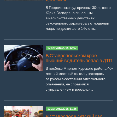
В Георгиевске суд признал 30-летнего
Юрия Гаспаряна виновным
в насильственных действиях
сексуального характера в отношении
лица, не достигшего 14-летн...
12 августа 2016, 12:07
В Ставропольском крае
пьющий водитель попал в ДТП
В посёлке Мирном Курского района 40-
летний местный житель, находясь
за рулём в состоянии алкогольного
опьянения, не справился
с управлением и врезался...
12 августа 2016, 11:26
В Ставрополе детский сад