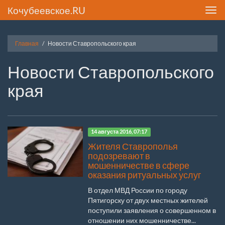
Кочубеевское.RU
Toggl
navig
Главная
Новости Ставропольского края
Новости Ставропольского
края
14 августа 2016, 07:17
Жителя Ставрополья
подозревают в
мошенничестве в сфере
оказания ритуальных услуг
В отдел МВД России по городу
Пятигорску от двух местных жителей
поступили заявления о совершенном в
отношении них мошенничестве...