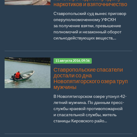
наркотиков и взяточничество
Ставропольский суд вынес приговор
оперуполномоченному УФСКН
за получение взятки, превышение
полномочий и незаконный оборот
сильнодействующих веществ,...
11 августа 2016, 09:56
Ставропольские спасатели
достали со дна
Новопятигорского озера труп
мужчины
В Новопятигорском озере утонул 42-
летний мужчина. По данным пресс-
службы краевой противопожарной
и спасательной службы, житель
станицы Кировского райо...