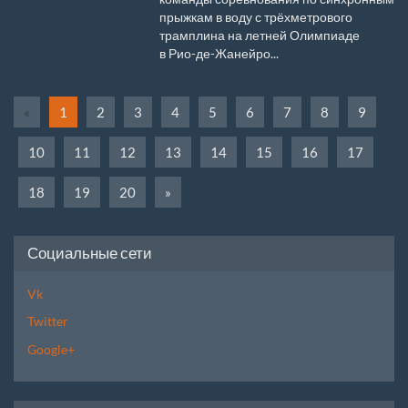
прыжкам в воду с трёхметрового
трамплина на летней Олимпиаде
в Рио-де-Жанейро...
«
1
2
3
4
5
6
7
8
9
10
11
12
13
14
15
16
17
18
19
20
»
Социальные сети
Vk
Twitter
Google+