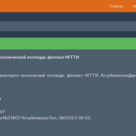
Главная
Н
технический колледж, филиал НГГТИ
анитарно-технический колледж, филиал НГГТИ КочубеевскоеДир
У
 67
№3 МОУ КочубеевскоеТел.: (86550) 2-06-03;