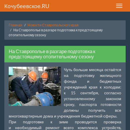
Кочубеевское.RU
Toggle
naviga
Главная
Новости Ставропольского края
На Ставрополье в разгаре подготовка к предстоящему
отопительному сезону
На Ставрополье в разгаре подготовка к
предстоящему отопительному сезону
Чуть больше месяца остаётся
на подготовку жилищного
фонда и бюджетных
учреждений края к холодам:
к 15 сентября, согласно
установленному законом
сроку, паспорта готовности
должны получить все
многоквартирные дома и учреждения бюджетной сферы.
При подготовке к зиме проводится проверка
и необходимый ремонт всего комплекса устройств,