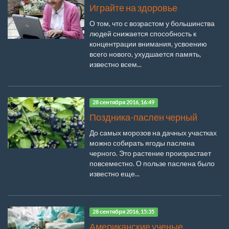
Играйте на здоровье
О том, что с возрастом у большинства
людей снижается способность к
концентрации внимания, усвоению
всего нового, ухудшается память,
известно всем...
28 сентября 2016, 16:49
Поздника-паслен черный
До самых морозов на дачных участках
можно собирать ягоды паслена
черного. Это растение произрастает
повсеместно. О пользе паслена было
известно еще...
28 сентября 2016, 15:35
Американские ученые