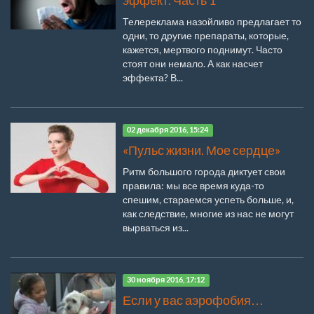
эффект. Часть 1
Телереклама назойливо предлагает то
одни, то другие препараты, которые,
кажется, мертвого поднимут. Часто
стоят они немало. А как насчет
эффекта? В...
02 декабря 2016, 15:24
«Пульс жизни. Мое сердце»
Ритм большого города диктует свои
правила: мы все время куда-то
спешим, стараемся успеть больше, и,
как следствие, многие из нас не могут
вырваться из...
30 ноября 2016, 17:12
Если у вас аэрофобия…