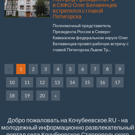
в СКФО Олег Белавенцев
встретился с главой
Пятигорска
Полномочный представитель
Президента России в Северо-
Кавказском федеральном округе Олег
Белавенцев провёл рабочую встречу с
главой Пятигорска Львом Тр...
«
1
2
3
4
5
6
7
8
9
10
11
12
13
14
15
16
17
18
19
20
»
Добро пожаловать на Кочубеевское.RU - на
молодежный информационно развлекательный
портал села Кочубеевское Ставропольского