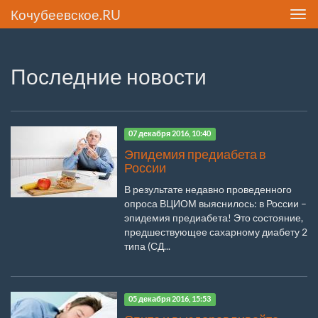
Кочубеевское.RU
Toggl
navig
Последние новости
07 декабря 2016, 10:40
Эпидемия предиабета в
России
В результате недавно проведенного
опроса ВЦИОМ выяснилось: в России –
эпидемия предиабета! Это состояние,
предшествующее сахарному диабету 2
типа (СД...
05 декабря 2016, 15:53