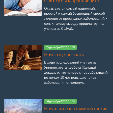
Спите и выздоравливайте
Оказывается самый надежный,
простой и самый безвредный способ
лечения от простудных заболеваний –
сон. К такому выводу пришла группа
ученых из США.Д...
05 декабря 2016, 15:30
Ночью нужно спать
В ходе исследований ученые из
Университета Квебека (Канада)
доказали, что человек, проработавший
по ночам 10 лет повышает риск
заболевания онкологич...
04 декабря 2016, 13:06
Начался сезон «зимней тоски»