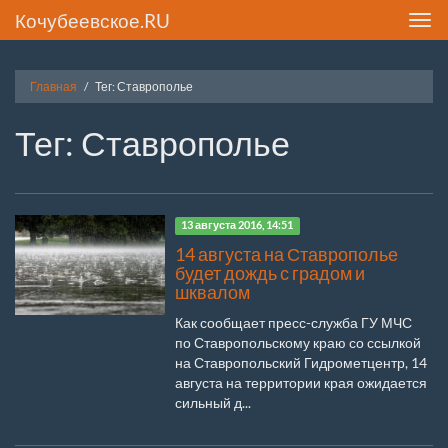
Кочубеевское.RU
Toggl
navig
Главная
Тег: Ставрополье
Тег: Ставрополье
13 августа 2016, 14:51
14 августа на Ставрополье
будет дождь с градом и
шквалом
Как сообщает пресс-служба ГУ МЧС
по Ставропольскому краю со ссылкой
на Ставропольский Гидрометцентр, 14
августа на территории края ожидается
сильный д...