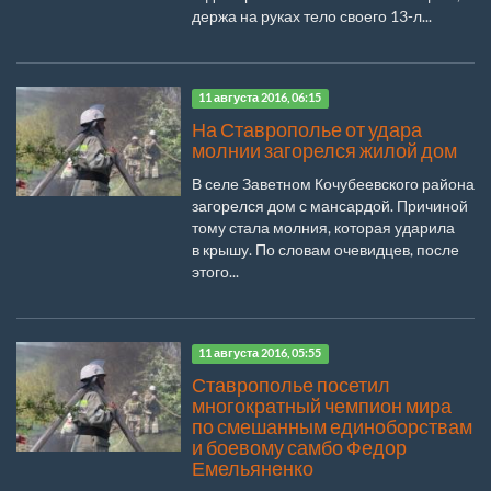
держа на руках тело своего 13-л...
11 августа 2016, 06:15
На Ставрополье от удара
молнии загорелся жилой дом
В селе Заветном Кочубеевского района
загорелся дом с мансардой. Причиной
тому стала молния, которая ударила
в крышу. По словам очевидцев, после
этого...
11 августа 2016, 05:55
Ставрополье посетил
многократный чемпион мира
по смешанным единоборствам
и боевому самбо Федор
Емельяненко