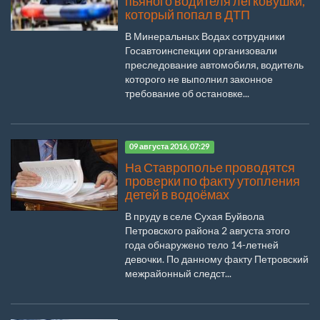
пьяного водителя легковушки,
который попал в ДТП
В Минеральных Водах сотрудники
Госавтоинспекции организовали
преследование автомобиля, водитель
которого не выполнил законное
требование об остановке...
09 августа 2016, 07:29
На Ставрополье проводятся
проверки по факту утопления
детей в водоёмах
В пруду в селе Сухая Буйвола
Петровского района 2 августа этого
года обнаружено тело 14-летней
девочки. По данному факту Петровский
межрайонный следст...