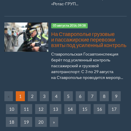
«Ротас-ГРУП...
05 августа 2016, 09:58
На Ставрополье грузовые
и пассажирские перевозки
взяты под усиленный контроль
Ставропольская Госавтоинспекция
берёт под усиленный контроль
пассажирский и грузовой
автотранспорт: С 3 по 29 августа
на Ставрополье проводится меропр...
«
1
2
3
4
5
6
7
8
9
10
11
12
13
14
15
16
17
18
19
20
»