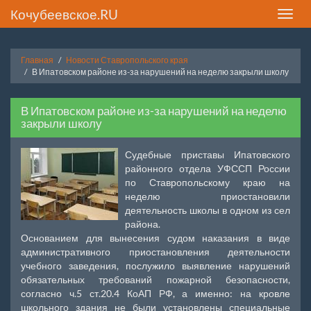
Кочубеевское.RU
Toggle
naviga
Главная
Новости Ставропольского края
В Ипатовском районе из-за нарушений на неделю закрыли школу
В Ипатовском районе из-за нарушений на неделю
закрыли школу
Судебные приставы Ипатовского
районного отдела УФССП России
по Ставропольскому краю на
неделю приостановили
деятельность школы в одном из сел
района.
Основанием для вынесения судом наказания в виде
административного приостановления деятельности
учебного заведения, послужило выявление нарушений
обязательных требований пожарной безопасности,
согласно ч.5 ст.20.4 КоАП РФ, а именно: на кровле
школьного здания не были установлены специальные