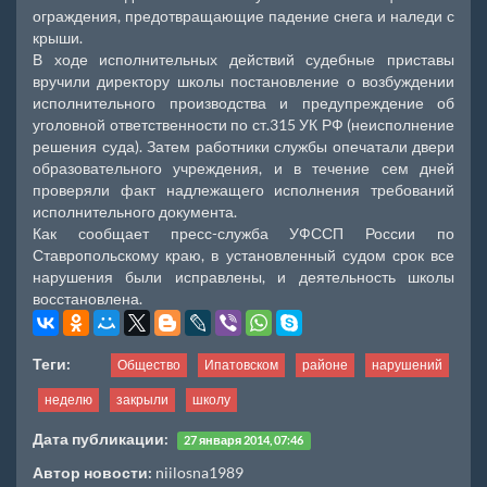
ограждения, предотвращающие падение снега и наледи с
крыши.
В ходе исполнительных действий судебные приставы
вручили директору школы постановление о возбуждении
исполнительного производства и предупреждение об
уголовной ответственности по ст.315 УК РФ (неисполнение
решения суда). Затем работники службы опечатали двери
образовательного учреждения, и в течение сем дней
проверяли факт надлежащего исполнения требований
исполнительного документа.
Как сообщает пресс-служба УФССП России по
Ставропольскому краю, в установленный судом срок все
нарушения были исправлены, и деятельность школы
восстановлена.
Теги:
Общество
Ипатовском
районе
нарушений
неделю
закрыли
школу
Дата публикации:
27 января 2014, 07:46
Автор новости:
niilosna1989