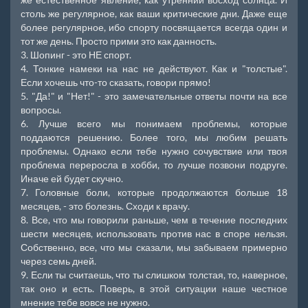
столь же регулярное, как ваши критические дни. Даже еще
более регулярное, ибо спорту посвящается всегда один и
тот же день. Просто прими это как данность.
3. Шопинг - это НЕ спорт.
4. Тонкие намеки на нас не действуют. Как и "толстые".
Если хочешь что-то сказать, говори прямо!
5. "Да!" и "Нет!" - это замечательные ответы почти на все
вопросы.
6. Лучше всего мы понимаем проблемы, которые
поддаются решению. Более того, мы любим решать
проблемы. Однако если тебе нужно сочувствие или твоя
проблема переросла в хобби, то лучше позвони подруге.
Иначе ей будет скучно.
7. Головные боли, которые продолжаются больше 18
месяцев, - это болезнь. Сходи к врачу.
8. Все, что мы говорили раньше, чем в течение последних
шести месяцев, использовать против нас в споре нельзя.
Собственно, все, что мы сказали, мы забываем примерно
через семь дней.
9. Если ты считаешь, что ты слишком толстая, то, наверное,
так оно и есть. Поверь, в этой ситуации наше честное
мнение тебе вовсе не нужно.