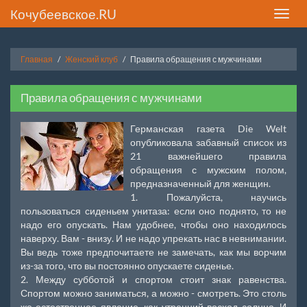
Кочубеевское.RU
Toggle
naviga
Главная
Женский клуб
Правила обращения с мужчинами
Правила обращения с мужчинами
Германская газета Die Welt
опубликовала забавный список из
21 важнейшего правила
обращения с мужским полом,
предназначенный для женщин.
1. Пожалуйста, научись
пользоваться сиденьем унитаза: если оно поднято, то не
надо его опускать. Нам удобнее, чтобы оно находилось
наверху. Вам - внизу. И не надо упрекать нас в невнимании.
Вы ведь тоже предпочитаете не замечать, как мы ворчим
из-за того, что вы постоянно опускаете сиденье.
2. Между субботой и спортом стоит знак равенства.
Спортом можно заниматься, а можно - смотреть. Это столь
же естественное явление, как утренний восход солнца. И