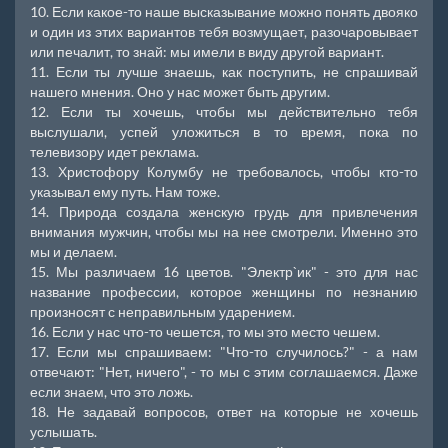
10. Если какое-то наше высказывание можно понять двояко
и один из этих вариантов тебя возмущает, разочаровывает
или печалит, то знай: мы имели в виду другой вариант.
11. Если ты лучше знаешь, как поступить, не спрашивай
нашего мнения. Оно у нас может быть другим.
12. Если ты хочешь, чтобы мы действительно тебя
выслушали, успей уложиться в то время, пока по
телевизору идет реклама.
13. Христофору Колумбу не требовалось, чтобы кто-то
указывал ему путь. Нам тоже.
14. Природа создала женскую грудь для привлечения
внимания мужчин, чтобы мы на нее смотрели. Именно это
мы и делаем.
15. Мы различаем 16 цветов. "Электр`ик" - это для нас
название профессии, которое женщины по незнанию
произносят с неправильным ударением.
16. Если у нас что-то чешется, то мы это место чешем.
17. Если мы спрашиваем: "Что-то случилось?" - а нам
отвечают: "Нет, ничего", - то мы с этим соглашаемся. Даже
если знаем, что это ложь.
18. Не задавай вопросов, ответ на которые не хочешь
услышать.